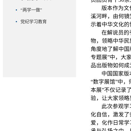
版本作为文
“两学一做”
溪河畔，由何镜
党纪学习教育
示着中华文化的
在解说员的
物，领略中华民
角度地
了
解中国
专题展
”
中，大
品出版物如何成
中国国家版
“
数字展馆
”
中，
本展
”
不仅记录
验，让大家领略
此次参观学
化自信，
激发了
爱，化作日常学
承与弘扬之中，