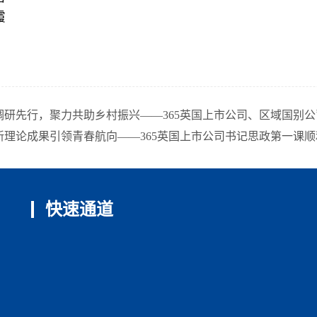
霞
调研先行，聚力共助乡村振兴——365英国上市公司、区域国别
新理论成果引领青春航向——365英国上市公司书记思政第一课顺
快速通道