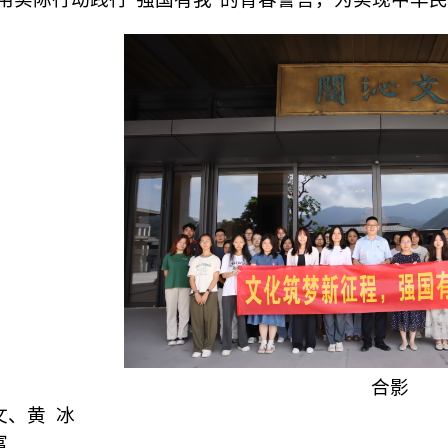
合影
文
、黄 冰
富