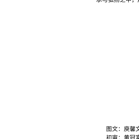
图文：庾馨
初审：黄冠