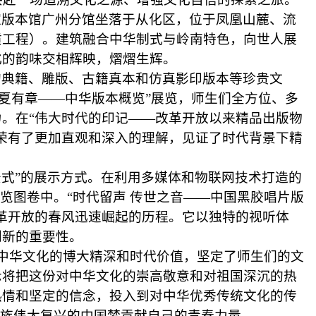
家版本馆广州分馆坐落于从化区，位于凤凰山麓、流
质工程）。建筑融合中华制式与岭南特色，向世人展
化的韵味交相辉映，熠熠生辉。
的典籍、雕版、古籍真本和仿真影印版本等珍贵文
夏有章
——
中华版本概览
”
展览
，师生们全方位、多
力。在
“
伟大时代的印记
——
改革开放以来精品出版物
荣有了更加直观和深入的理解，见证了时代背景下精
景式
”
的展示方式。在利用多媒体和物联网技术打造的
览图卷中。
“
时代留声
传世之音
——
中国黑胶唱片版
革开放的春风迅速崛起的历程。它以独特的视听体
创新的重要性。
了中华文化的博大精深和时代价值，
坚定了师生们的文
示将把这份对中华文化的崇高敬意和对祖国深沉的热
热情和坚定的信念，投入到对中华优秀传统文化的传
族伟大复兴的中国梦贡献自己的青春力量。