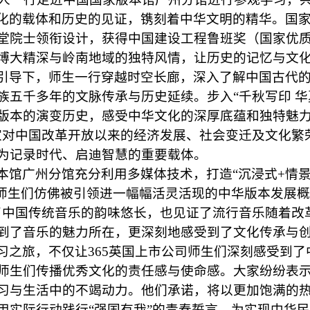
化的载体和历史的见证，镌刻着中华文明的精华。国
堂院士领衔设计，获得中国建设工程鲁班奖（国家优
博大精深与岭南地域的独特风情，让历史的记忆与文
引导下，师生一行穿越时空长廊，深入了解中国古代
族五千多年的文脉传承与历史延续。步入
“
千秋写印
华
版本的演变历史，感受中华文化的深厚底蕴和独特魅
家对中国改革开放以来的经济发展、社会变迁及文化繁
为记录时代、启迪智慧的重要载体。
本馆广州分馆充分利用多媒体技术，打造
“
沉浸式
+
情
师生们仿佛被引领进一幅幅活灵活现的中华版本发展概
了中国传统音乐的韵味悠长，也见证了流行音乐随着改
到了音乐的魅力所在，更深刻地感受到了文化传承与
习之旅，不仅让365英国上市公司师生们深刻感受到
师生们
传播优秀
文化的责任感与使命感。大家纷纷表
习与生活中的不竭动力。他们承诺，将以更加饱满的
用实际行动践行
“
强国有我
”
的青春誓言，为实现中华民