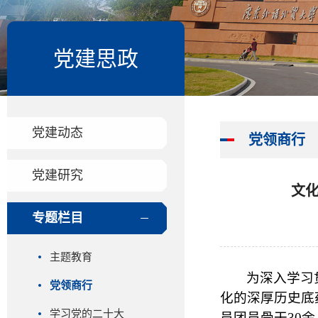
党建思政
党建动态
党领商行
党建研究
文化
专题栏目
主题教育
为深入学习
党领商行
化的深厚历史底
学习党的二十大
员团员骨干
30
余