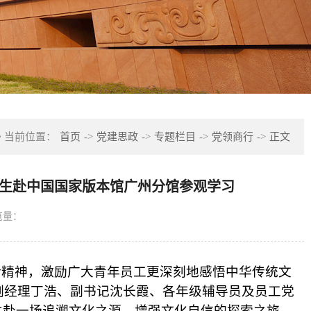
当前位置：
首页
->
党建思政
->
专题栏目
->
党领商行
->
正文
司师生赴中国国家版本馆广州分馆参观学习
览量：
话精神，激励广大青年员工更深刻地感悟中华传统文
副经理丁浩
、
副书记沈长霞、各年级辅导员及员工党
共赴一场追溯文化之源、增强文化自信的探索之旅
。