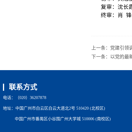
复审：沈长
终审：肖
锋
上一条：
党建引领
下一条：
以党的最
联系方式
电话：（020）36207878
地址：中国广州市白云区白云大道北2号 510420 (北校区)
中国广州市番禺区小谷围广州大学城 510006 (南校区)