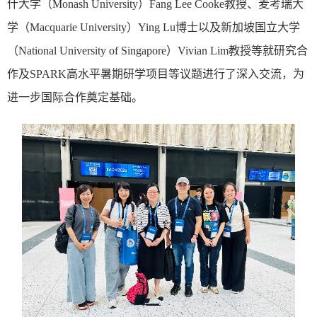
什大学（
Monash University
）
Fang Lee Cooke
教授、麦考瑞大
学（
Macquarie University
）
Ying Lu
博士以及新加坡国立大学
（
National University of Singapore
）
Vivian Lim
教授等就研究合
作及
SPARK
高
水平暑期研学项目等
议题进行了
深入交流
，
为
进一步国际合作奠定基础。