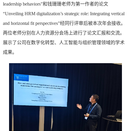
leadership behaviors
”
和钱珊珊
老师
为第一作者的论文
“
Unveiling HRM
d
igitalization’s
s
trategic
r
ole: Integrating
v
ertical
and
h
orizontal
f
it
p
erspectives
”
经同行评审后被本次年会接收。
两位老师
分别
在
人力资源分会场
上进行了论文汇报和交流。
展示了公司在数字化转型、人工智能与组织管理
领域的
学术
成果
。