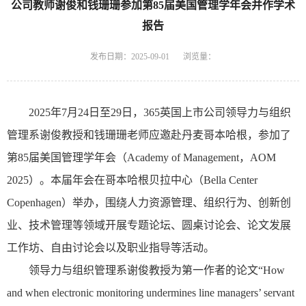
公司教师谢俊和钱珊珊参加第85届美国管理学年会并作学术
报告
发布日期：2025-09-01
浏览量：
2025
年
7
月
24
日至
29
日，
365英国上市公司领导力与组织
管理系谢俊教授和钱珊珊老师应邀赴丹麦哥本哈根，参加了
第
85
届美国管理学年会（
Academy of Management
，
AOM
2025
）。本届年会在哥本哈根贝拉中心（
Bella Center
Copenhagen
）举办，围绕人力资源管理、组织行为、创新创
业、技术管理等领域开展专题论坛、圆桌讨论会、论文发展
工作坊、自由讨论会以及职业指导等活动。
领导力与组织管理
系
谢俊教授为第一作者的论文
“
How
and when electronic monitoring undermines line managers’ servant