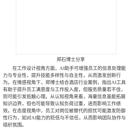
郑石博士分享
在
工作设计视角
方面，
AI助手可增强员工的信息处理能
力与专业性，提升技能多样性与自主性，从而激发创新行
为
。
在
情感视角
下，郑博士
结合酒店行业案例，指出
AI工具
有助于提升员工满意度与工作投入度，但服务质量若不佳，
则可能引发抵触心理
。
从
认知视角
来看，
海量信息虽能拓展
知识边界，但也可能导致认知负荷过重，进而影响工作绩
效
。
在
态度视角
中，
员工对岗位被替代的担忧可能激发防御
性行为，如对
AI能力的贬低与不信任，从而影响团队协作与
组织氛围。