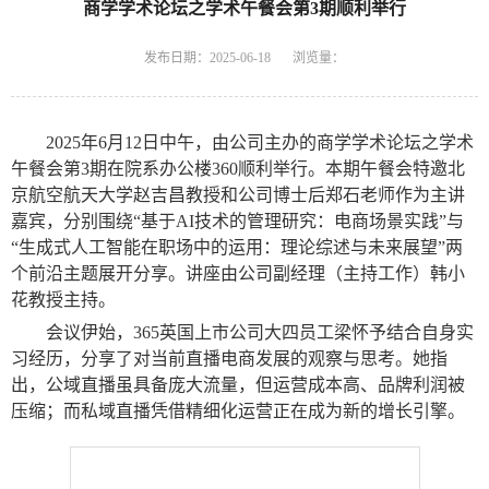
商学学术论坛之学术午餐会第3期顺利举行
发布日期：2025-06-18
浏览量：
2025
年
6
月
12
日
中
午，由公司主办的商学学术论坛之学术
午餐会第
3
期在院系办公楼
360
顺利举行。本期午餐会特邀北
京航空航天大学赵吉昌教授和公司博士后郑石老师作为主讲
嘉宾，
分别
围绕
“基于
AI
技术的管理研究：电商场景实践”与
“生成式人工智能在职场中的运用：理论综述与未来展望”两
个前沿主题展开分享。讲座由公司副经理
（
主持工作
）
韩小
花教授主持。
会议伊始，
365英国上市公司大四员工梁怀予结合自身实
习经历，分享了对当前直播电商发展的观察与思考。她指
出，公域直播虽具备庞大流量，但运营成本高、品牌利润被
压缩；而私域直播凭借精细化运营正在成为新的增长引擎。