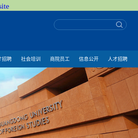
ite
才招聘
社会培训
商院员工
信息公开
人才招聘