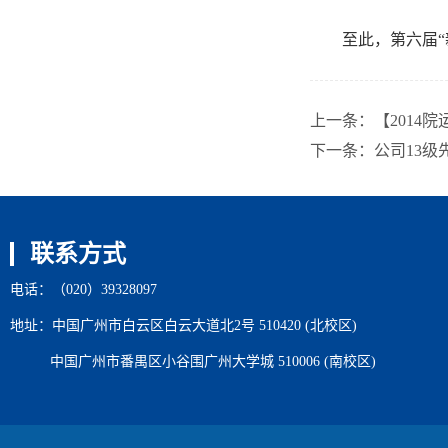
至此，第六届
上一条：
【2014
下一条：
公司13
联系方式
电话：（020）39328097
地址：中国广州市白云区白云大道北2号 510420 (北校区)
中国广州市番禺区小谷围广州大学城 510006 (南校区)