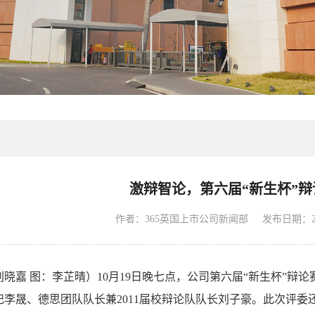
激辩智论，第六届“新生杯”
作者：365英国上市公司新闻部
发布日期：201
刘晓嘉 图：李芷晴）
10
月
19
日晚七点，公司第六届“新生杯”辩论
记李晟、德思团队队长兼
2011
届校辩论队队长刘子豪。此次评委