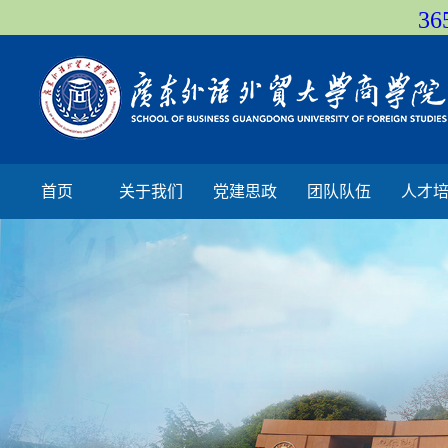
36
首页
关于我们
党建思政
团队队伍
人才