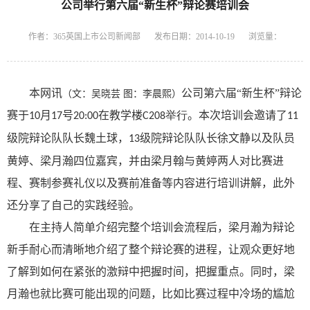
公司举行第六届“新生杯”辩论赛培训会
作者：365英国上市公司新闻部
发布日期：2014-10-19
浏览量：
本网讯
公司第六届“新生杯”辩论
（文：吴晓芸 图：李晨熙）
赛于
月
号
在教学楼
。本次培训会邀请了
10
17
20:00
C208举行
11
级院辩论队队长魏土球，
级院辩论队队长徐文静以及队员
13
黄婷、梁月瀚四位嘉宾，并由梁月翰与黄婷两人对比赛进
程、赛制参赛礼仪以及赛前准备等内容进行培训讲解，此外
还分享了自己的实践经验。
在主持人简单介绍完整个培训会流程后，梁月瀚为辩论
新手耐心而清晰地介绍了整个辩论赛的进程，让观众更好地
了解到如何在紧张的激辩中把握时间，把握重点。同时，梁
月瀚也就比赛可能出现的问题，比如比赛过程中冷场的尴尬