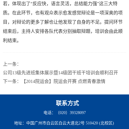
若，体现出了“反应快，语言灵活，总结能力强”这三大特
质。在此环节，也有观众表示愈发感觉辩论是一项深奥的项
目，对辩论的更多了解也让他发现了自身的不足。提问环节
结束后，主持人安排各队代表分别抽取辩题，培训会由此顺
利结束。
上一条：
公司13级先进班集体展示暨14级团干班干培训会顺利召开
下一条：
【2014院运会】院运会开赛 点燃青春激情
联系方式
电话：（020）39328097
地址：中国广州市白云区白云大道北2号 510420 (北校区)