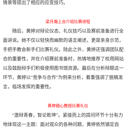
情景等提出了相应的应变技巧。
梁月瀚上台介绍比赛进程
随后，黄婷对辩论仪态、礼仪技巧以及赛前准备进行全
面讲说。她不仅以轻快而幽默的语言阐述，更是亲身示范，
手把手教会新手们比赛礼仪。除此之外，黄婷还强调团队配
合的重要性，并在介绍赛前准备时，热情地推荐了校用网站
以及鼓励辩手们积极使用图书馆资源。最后在分析辩题这一
环节，黄婷以“竞争与合作”为例来分析，着重强调了脱稿发
言，临场发挥的重要性。
黄婷细心教授比赛礼仪
“激辩青春，智论乾坤”。紧接而上的提问环节十分有力
地体现这一主题：面对观众的各种问题，黄婷依然镇定自