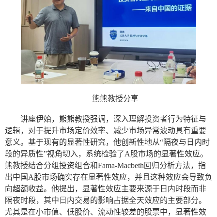
熊熊教授分享
讲座伊始，熊熊教授强调，深入理解投资者行为特征与
逻辑，对于提升市场定价效率、减少市场异常波动具有重要
意义。基于现有的显著性研究，他创新性地从
“
隔夜与日内时
段的异质性
”
视角切入，系统检验了
A
股市场的显著性效应。
熊教授结合分组投资组合和
Fama-Macbeth
回归分析方法，指
出中国
A
股市场确实存在显著性效应，并且这种效应
会
导致负
向超额收益。他提出，显著性效应主要来源于日内时段而非
隔夜时段，其中日内交易的影响占据全天效应的主要部分。
尤其是在小市值、低股价、流动性较差的股票中，显著性效