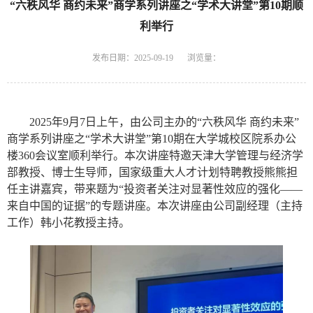
“六秩风华 商约未来”商学系列讲座之“学术大讲堂”第10期顺
利举行
发布日期：2025-09-19
浏览量：
2025
年
9
月
7
日
上午
，由公司主办的
“
六秩风华
商约未来
”
商学系列讲座之
“
学术大讲堂
”
第
10
期在
大学城校区
院系办公
楼
36
0
会议室顺利举行。本次讲座特邀天津大学管理与经济学
部教授、博士生导师，国家级重大人才计划特聘教授熊熊担
任主讲嘉宾，
带来题为
“
投资者关注对显著性效应的强化
——
来自中国的证据
”
的专题讲座
。
本次
讲座由公司
副经理
（
主持
工作
）
韩小花教授
主持。