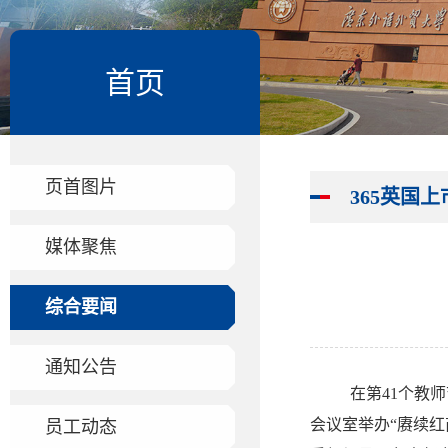
首页
页首图片
365英国
媒体聚焦
综合要闻
通知公告
在第41个教
会议室举办“赓续
员工动态