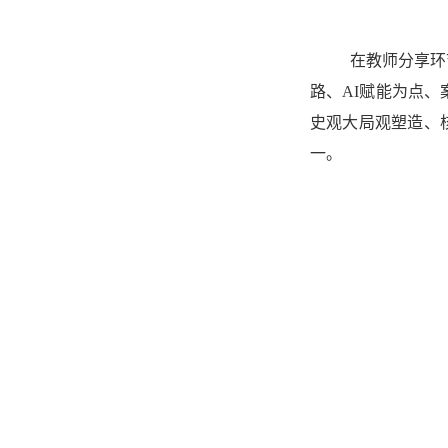
在教师分享环
路、AI赋能为点
史观大局观塑造、核
一。