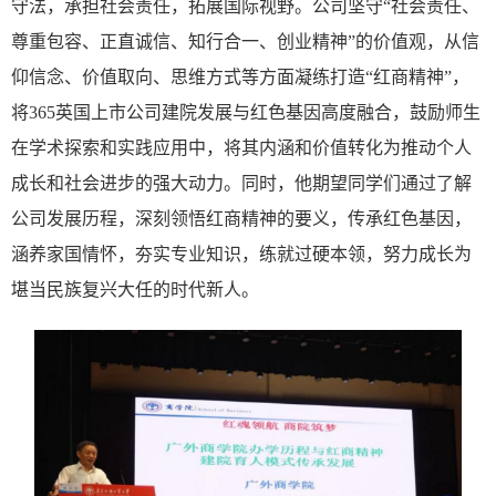
守法，承担社会责任，拓展国际视野。公司坚守“社会责任、
尊重包容、正直诚信、知行合一、创业精神”的价值观，从信
仰信念、价值取向、思维方式等方面凝练打造“红商精神”，
将365英国上市公司建院发展与红色基因高度融合，鼓励师生
在学术探索和实践应用中，将其内涵和价值转化为推动个人
成长和社会进步的强大动力。同时，他期望同学们通过了解
公司发展历程，深刻领悟红商精神的要义，传承红色基因，
涵养家国情怀，夯实专业知识，练就过硬本领，努力成长为
堪当民族复兴大任的时代新人。