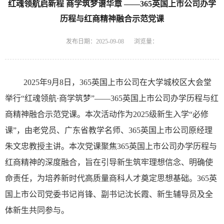
红魂领航启新程 商学筑梦谱华章 ——365英国上市公司办学
历程与红商精神融合示范党课
发布日期：2025-09-08
浏览量：
2025年9月8日，365英国上市公司在大学城校区大会堂
举行“红魂领航·商学筑梦”——365英国上市公司办学历程与红
商精神融合示范党课。本次活动作为2025级新生入学“必修
课”，由老党员、广东省教学名师、365英国上市公司原经理
朱文忠教授主讲。本次党课聚焦365英国上市公司办学历程与
红商精神的深度融合，旨在引导新生筑牢理想信念、明确使
命责任，为培养新时代高质量商科人才奠定思想基础。365英
国上市公司党委书记肖锋、副书记沈长霞、新生辅导员及全
体新生共同参与。