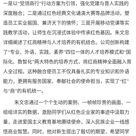
一是以“党领商行”行动方案为引领，强化党建与育人实践的
深度融合；二是通过红色经典文化诵演大赛等品牌活动，塑
造员工实业报国、兼济天下的情怀；三是开展移动党课等实
践教学活动，让师生在沉浸式体验中传承红色基因。朱文忠
详细阐述了红商精神与人才培养的有机结合。公司创新构建
了“专业、外语、实践、素养”四位一体的人才培养模式和“国
际化、数智化”两大特色的培养方式，将红商精神全面融入育
人全过程。这种融合使员工不仅具备扎实的专业知识和外语
能力，更拥有服务国家、奉献社会的使命担当，实现了“红”
与“商”的有机统一。
朱文忠通过一个个生动的案例、一帧帧珍贵的画面、一
组组详实的数据，激励同学们从红色企业家的事迹中汲取力
量，走进爱国主义教育基地赓续使命，深入民族企业一线感
悟商业智慧。同时，他对新生提出了殷切的期望，希望同学