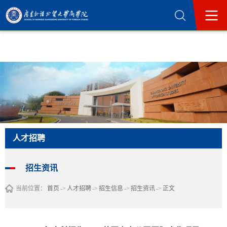
365英国上市公司(集团)官方网站-Official
Website
人才招聘
招生资讯
当前位置：
首页
->
人才招聘
->
招生信息
->
招生资讯
->
正文