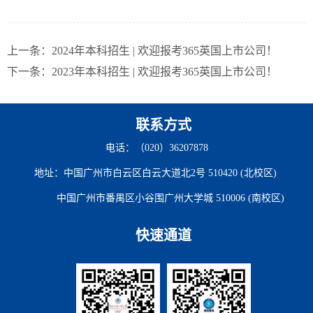
上一条：
2024年本科招生 | 欢迎报考365英国上市公司！
下一条：
2023年本科招生 | 欢迎报考365英国上市公司！
联系方式
电话：（020）36207878
地址：中国广州市白云区白云大道北2号 510420 (北校区)
中国广州市番禺区小谷围广州大学城 510006 (南校区)
快速通道