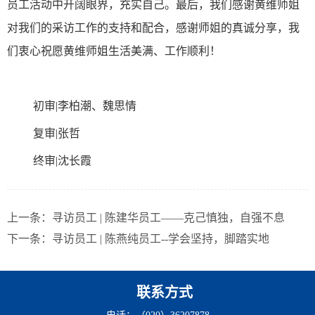
员工活动中开阔眼界，充实自己。最后，我们感谢黄维师姐
对我们的采访工作的支持和配合，感谢师姐的真诚分享，我
们衷心祝愿黄维师姐生活美满、工作顺利！
初审|李柏潮、魏思情
复审|张哲
终审|沈长霞
上一条：
寻访员工 | 陈建华员工——克己慎独，自强不息
下一条：
寻访员工 | 陈燕纯员工--学会坚持，脚踏实地
联系方式