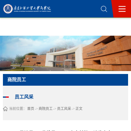
365英国上市公司(集团)官方网站-Official
Website
商院员工
员工风采
当前位置：
首页
->
商院员工
->
员工风采
->
正文