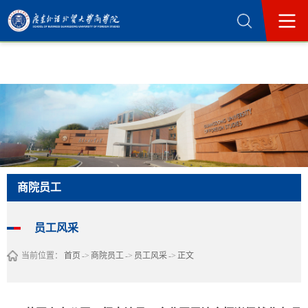
365英国上市公司(集团)官方网站-Official
Website
商院员工
员工风采
当前位置：
首页
->
商院员工
->
员工风采
->
正文