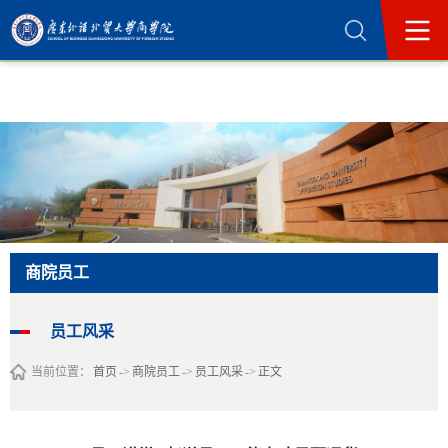
365英国上市公司(集团)官方网站-Official
Website
商院员工
员工风采
当前位置：
首页
->
商院员工
->
员工风采
->
正文