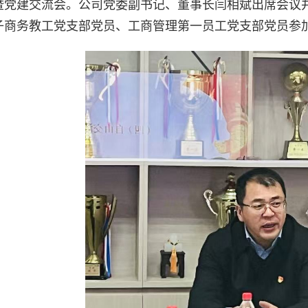
暨党建交流会。公司党委副书记、董事长闫相斌出席会议并
子商务教工党支部党员、工商管理第一员工党支部党员参加