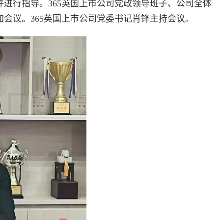
进行指导。365英国上市公司党政领导班子、公司全体
会议。365英国上市公司党委书记肖锋主持会议。