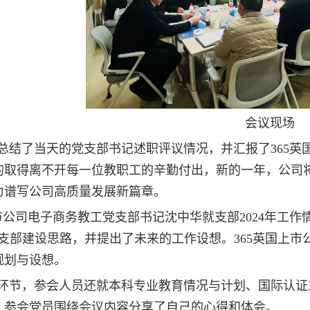
会议现场
总结了当天的党支部书记述职评议情况，并汇报了365英国
的取得离不开每一位教职工的辛勤付出，新的一年，公司将
力谱写公司高质量发展新篇章。
上市公司电子商务教工党支部书记沈中华就支部2024年工
的支部建设思路，并提出了未来的工作设想。365英国上
规划与设想。
环节，参会人员还就本科专业教育情况与计划、国际认证
，参会党员围绕会议内容分享了自己的心得和体会。