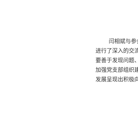
闫相斌与参
进行了深入的交
要善于发现问题
加强党支部组织
发展呈现出积极