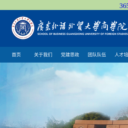
36
首页
关于我们
党建思政
团队队伍
人才