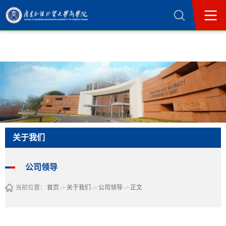
365英国上市公司(集团)官方网站-Official
Website
关于我们
公司领导
当前位置：
首页
->
关于我们
->
公司领导
->
正文